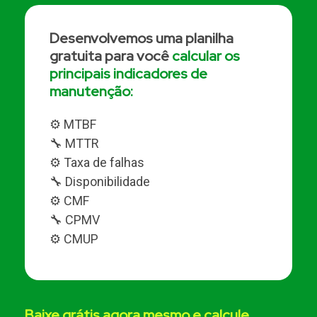
Desenvolvemos uma planilha
gratuita para você
calcular os
principais indicadores de
manutenção:
⚙️ MTBF
🔧 MTTR
⚙️ Taxa de falhas
🔧 Disponibilidade
⚙️ CMF
🔧 CPMV
⚙️ CMUP
Baixe grátis agora mesmo e calcule