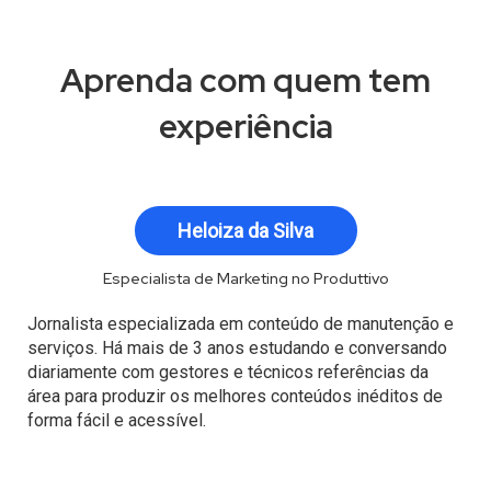
.
Aula 05:
Automação e planejamento: como apps e
sistemas podem facilitar sua rotina?
Aprenda com quem tem
Aula 06:
Fim da jornada: colocando seu
planejamento em movimento
experiência
Heloiza da Silva
Especialista de Marketing no Produttivo
Jornalista especializada em conteúdo de manutenção e
serviços. Há mais de 3 anos estudando e conversando
diariamente com gestores e técnicos referências da
área para produzir os melhores conteúdos inéditos de
forma fácil e acessível.