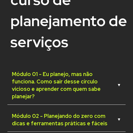
planejamento de
serviços
Módulo 01 - Eu planejo, mas não
funciona. Como sair desse círculo
▼
vicioso e aprender com quem sabe
planejar?
Aula 1:
Eu sei planejar, mas na prática não
funciona
Módulo 02 - Planejando do zero com
▼
Aula 2:
Planejar é prever até imprevistos
dicas e ferramentas práticas e fáceis
Aula 3:
Estratégias e práticas para um