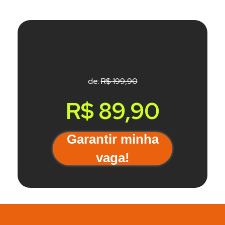
de:
R$ 199,90
R$ 89,90
Garantir minha
vaga!
.
.